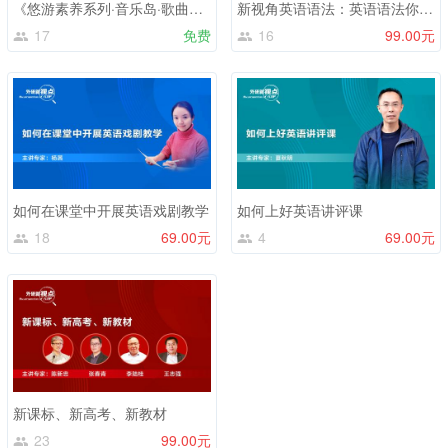
《悠游素养系列·音乐岛·歌曲歌谣》示范课
新视角英语语法：英语语法你不知道的那些事
17
免费
16
99.00元
如何在课堂中开展英语戏剧教学
如何上好英语讲评课
18
69.00元
4
69.00元
新课标、新高考、新教材
23
99.00元