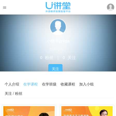
小饼干pr4qa
暂无学校
0
粉丝
｜
0
关注
关注
个人介绍
在学课程
在学班级
收藏课程
加入小组
关注 / 粉丝