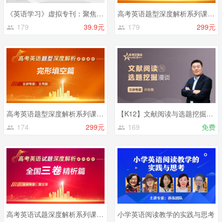
《英语学习》虚拟专刊：聚焦中高考试题资源深度解析与教学应用
高考英语题型深度解析系列课程——语法填空篇
179
39.9元
179
299元
高考英语题型深度解析系列课程——完形填空篇
【K12】文献阅读与选题挖掘漫谈
174
299元
169
免费
高考英语试题深度解析系列课程——全国三卷精析篇
小学英语阅读教学的实践与思考