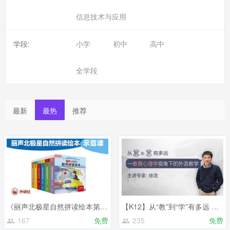
信息技术与应用
学段:
小学
初中
高中
全学段
最新
最热
推荐
《丽声北极星自然拼读绘本第一级》示范课
【K12】从“教”到“学”有多远 —— 教育心理学视角下的外语教学
167
免费
235
免费