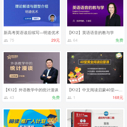
新高考英语读后续写—明道优术
【K12】英语语音的教与学
75
29元
64
免费
【K12】外语教学中的统计漫谈
【K12】中文阅读启蒙40堂——外研社精讲，帮助家长构建亲子阅读体系
43
免费
1
168元