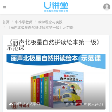
首页
中小学教师
教学理念与实践
《丽声北极星自然拼读绘本第一级》示范课
《丽声北极星自然拼读绘本第一级》
示范课
167
人加入学习
(0人评价)