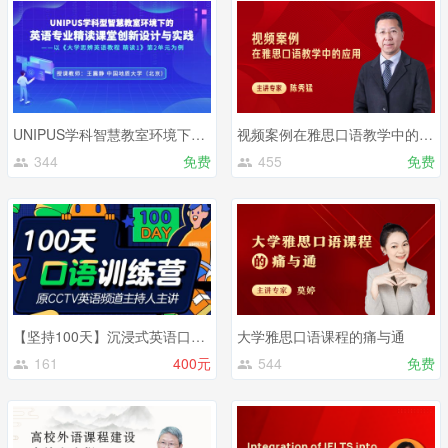
UNIPUS学科智慧教室环境下的英语专业精读课堂教学创新设计与实践
视频案例在雅思口语教学中的应用
344
免费
455
免费
【坚持100天】沉浸式英语口语训练营
大学雅思口语课程的痛与通
161
400元
544
免费