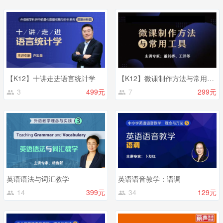
【K12】十讲走进语言统计学
【K12】微课制作方法与常用工具
3
499元
7
299元
英语语法与词汇教学
英语语音教学：语调
14
399元
34
129元