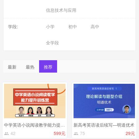
信息技术与应用
学段:
小学
初中
高中
全学段
最新
最热
推荐
中学英语小说阅读教学能力提升训练营
新高考英语读后续写—明道优术
42
599元
75
29元