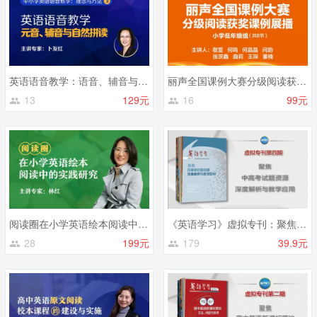
英语语音教学：语音、辅音与自然拼读
丽声全国课例大赛分级阅读获奖课例展播（小学低年级组）
13
129元
16
99元
阅读圈在小学英语绘本阅读中的实践研究
《英语学习》虚拟专刊：聚焦中高考试题资源深度解析与教学应用
28
199元
179
39.9元