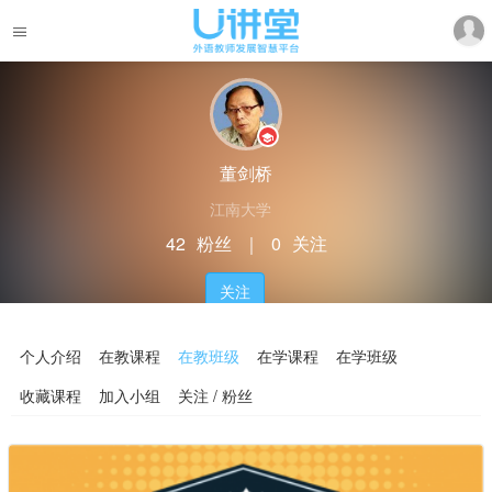
董剑桥
江南大学
42
粉丝
｜
0
关注
关注
个人介绍
在教课程
在教班级
在学课程
在学班级
收藏课程
加入小组
关注 / 粉丝