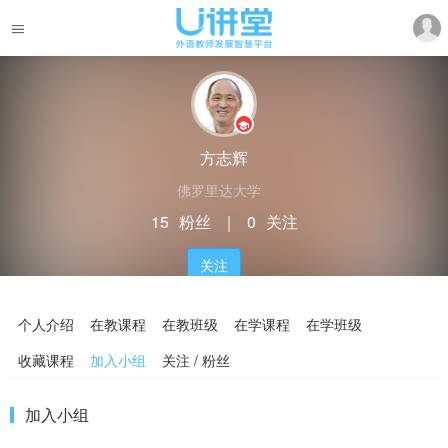
方志辉
佛罗里达大学
15
粉丝
｜
0
关注
关注
个人介绍
在教课程
在教班级
在学课程
在学班级
收藏课程
加入小组
关注 / 粉丝
加入小组