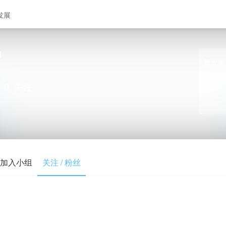
发展
d
暂无签
0
关注
加入小组
关注 / 粉丝