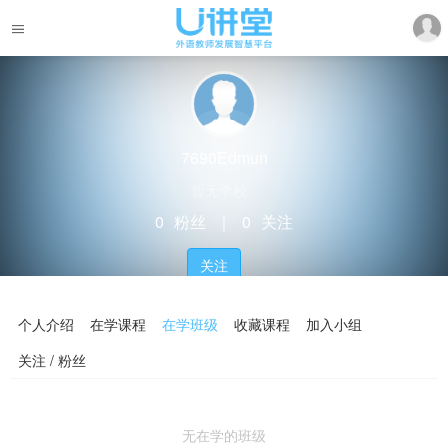
7690Edmun
暂无学校
0
粉丝
｜
0
关注
关注
个人介绍
在学课程
在学班级
收藏课程
加入小组
关注 / 粉丝
无在学的班级