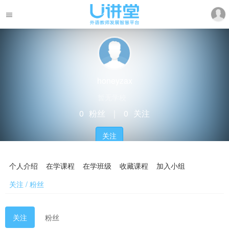
honeyzax
暂无学校
0
粉丝
｜
0
关注
关注
个人介绍
在学课程
在学班级
收藏课程
加入小组
关注 / 粉丝
关注
粉丝