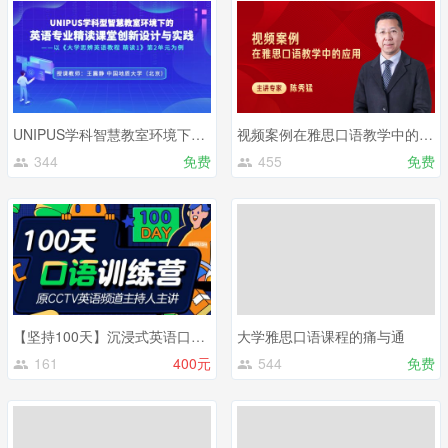
UNIPUS学科智慧教室环境下的英语专业精读课堂教学创新设计与实践
视频案例在雅思口语教学中的应用
344
免费
455
免费
【坚持100天】沉浸式英语口语训练营
大学雅思口语课程的痛与通
161
400元
544
免费