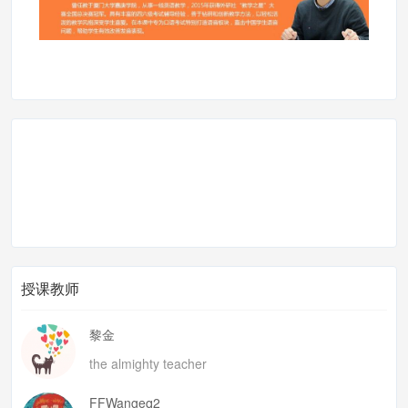
授课教师
黎金
the almighty teacher
FFWangeq2