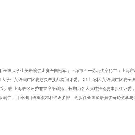
纪杯”全国大学生英语演讲比赛全国冠军；上海市五一劳动奖章得主；上海市
国大学生英语演讲比赛总决赛挑战提问评委。“21世纪杯”英语演讲比赛全
英语风采大赛 上海赛区评委兼首席培训师。长期为各大演讲辩论赛事担任评委
版演讲，口译和口语类教材和译著多部。现担任全国英语演讲辩论教学与