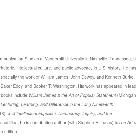
mmunication Studies at Vanderbilt University in Nashville, Tennessee, 
rhetoric, intellectual culture, and public advocacy in U.S. history. He ha
specially the work of William James, John Dewey, and Kenneth Burke,
 Baker Eddy, and Booker T. Washington. His work has appeared in lea
is books include
William James & the Art of Popular Statement
(Michigan
 Lecturing, Learning, and Difference in the Long Nineteenth
18), and
Intellectual Populism: Democracy, Inquiry, and the
 addition, he is contributing author (with Stephen E. Lucas) to
The Art o
h edition.