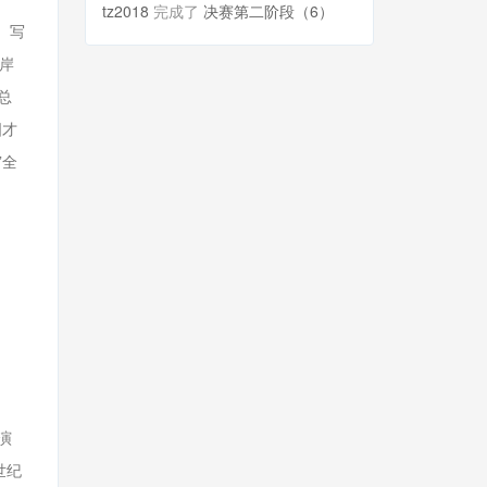
tz2018
完成了
决赛第二阶段（6）
、写
两岸
总
国才
”全
语演
世纪