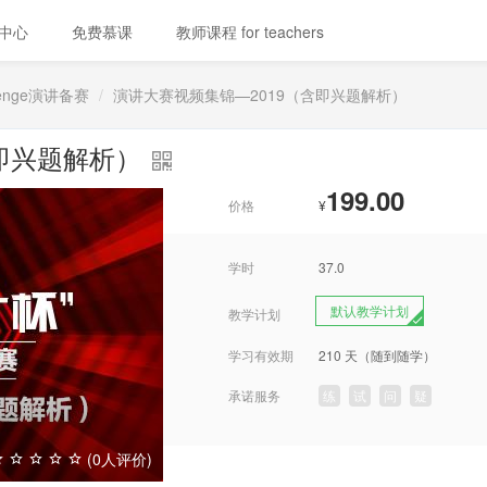
中心
免费慕课
教师课程 for teachers
llenge演讲备赛
演讲大赛视频集锦—2019（含即兴题解析）
含即兴题解析）
199.00
价格
¥
学时
37.0
默认教学计划
教学计划
学习有效期
210 天（随到随学）
承诺服务
练
试
问
疑
(0人评价)