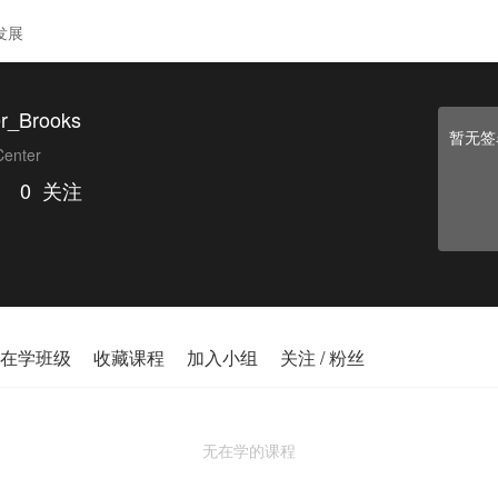
发展
er_Brooks
暂无签
enter
｜
0
关注
在学班级
收藏课程
加入小组
关注 / 粉丝
无在学的课程