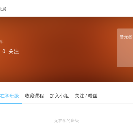
发展
暂无签
学
0
关注
在学班级
收藏课程
加入小组
关注 / 粉丝
无在学的班级