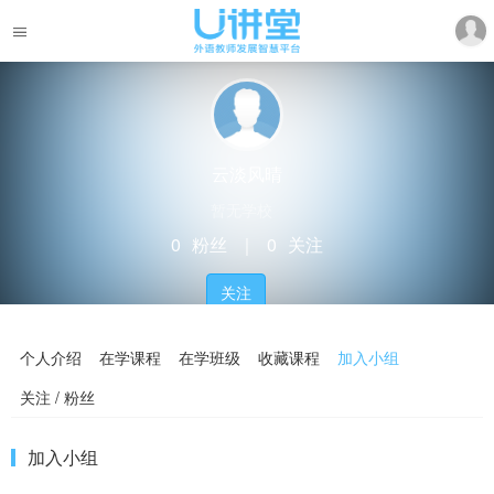
云淡风晴
暂无学校
0
粉丝
｜
0
关注
关注
个人介绍
在学课程
在学班级
收藏课程
加入小组
关注 / 粉丝
加入小组