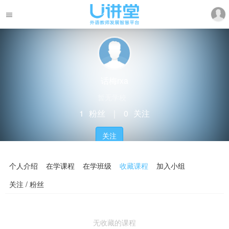
话梅rxa
暂无学校
1
粉丝
｜
0
关注
关注
个人介绍
在学课程
在学班级
收藏课程
加入小组
关注 / 粉丝
无收藏的课程