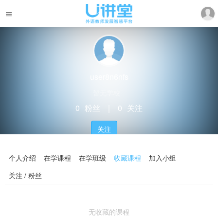
user8n6nfs
暂无学校
0
粉丝
｜
0
关注
关注
个人介绍
在学课程
在学班级
收藏课程
加入小组
关注 / 粉丝
无收藏的课程