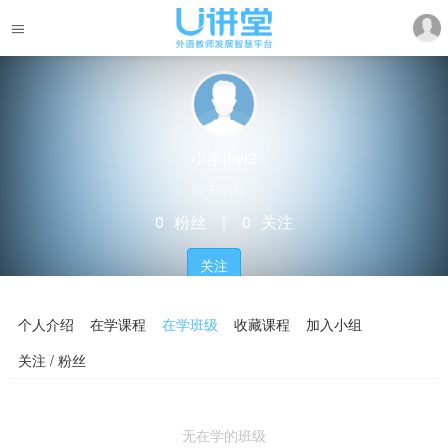
小半j6yi2
暂无学校
0
粉丝
｜
0
关注
关注
个人介绍
在学课程
在学班级
收藏课程
加入小组
关注 / 粉丝
无在学的班级