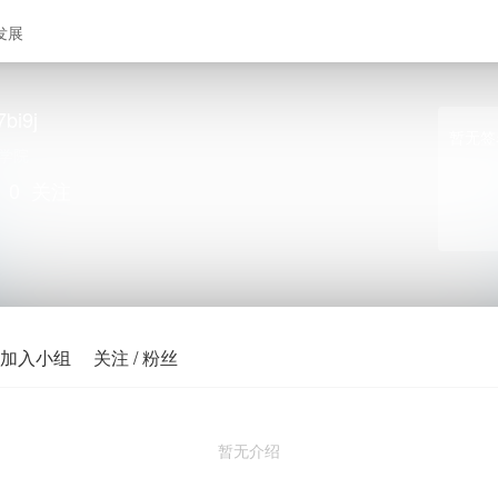
发展
bi9j
暂无签
学院
0
关注
加入小组
关注 / 粉丝
暂无介绍