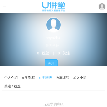
heyo2h4l
暂无学校
0
粉丝
｜
0
关注
关注
个人介绍
在学课程
在学班级
收藏课程
加入小组
关注 / 粉丝
无在学的班级