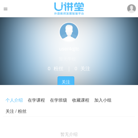
user4qjtc
暂无学校
0
粉丝
｜
0
关注
关注
个人介绍
在学课程
在学班级
收藏课程
加入小组
关注 / 粉丝
暂无介绍