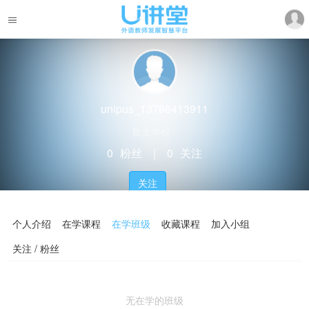
unipus_13766413911
暂无学校
0
粉丝
｜
0
关注
关注
个人介绍
在学课程
在学班级
收藏课程
加入小组
关注 / 粉丝
无在学的班级