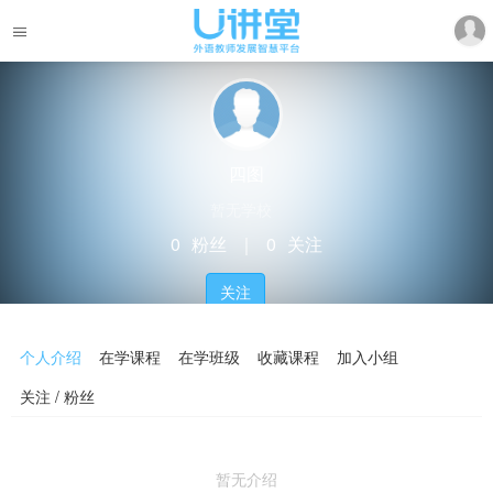
四图
暂无学校
0
粉丝
｜
0
关注
关注
个人介绍
在学课程
在学班级
收藏课程
加入小组
关注 / 粉丝
暂无介绍