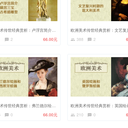
欧洲美术传世经典赏析：卢浮宫简介及镇宫三宝，古希腊雕塑
1
2
66.00元
388
2
欧洲美术传世经典赏析：弗兰德尔绘画和西班牙绘画
5
0
66.00元
210
0