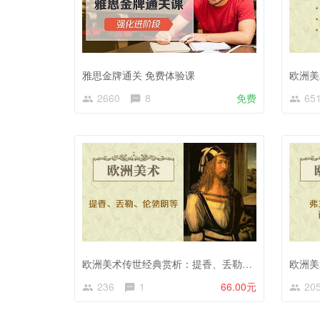
雅思金牌通关 免费体验课
2660
8
免费
65
欧洲美术传世经典赏析：提香、丢勒、伦勃朗等
236
1
66.00元
20