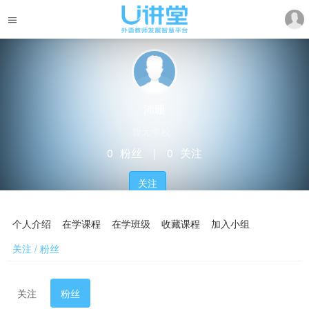
沛珊
暂无学校
0
粉丝
｜
0
关注
关注
个人介绍
在学课程
在学班级
收藏课程
加入小组
关注 / 粉丝
关注
粉丝