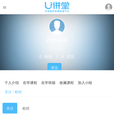
赛猛SIMON
暂无学校
0
粉丝
｜
0
关注
关注
个人介绍
在学课程
在学班级
收藏课程
加入小组
关注 / 粉丝
关注
粉丝