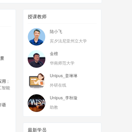
授课教师
陆小飞
宾夕法尼亚州立大学
金檀
景
华南师范大学
Unipus_姜琳琳
应用
；
外研在线
工智能
Unipus_李秋璇
群
语
助教
最新学员