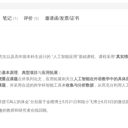
笔记
评价
邀请函/发票/证书
(1)
(0)
生以及高年级本科生设计的 “人工智能应用”基础课程。课程采用“
真实情
的
基本原理
、
典型项目
与
应用拓展
；
绕重点课题
点评系列论文，应用拓展则关注
人工智能在外语教学中的具体
课题
，并采用合适的跨学科智能工具来
收集与分析数据
，从而充分利用人
讲授‘CALL’的体会”分别基于金檀博士5月21日和陆小飞博士6月3日的微信
趣的教师和研究者在线回顾。