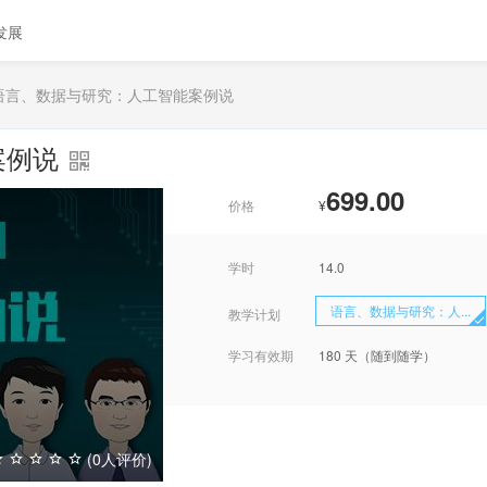
发展
语言、数据与研究：人工智能案例说
案例说
699.00
价格
¥
学时
14.0
语言、数据与研究：人...
教学计划
学习有效期
180 天（随到随学）
(0人评价)