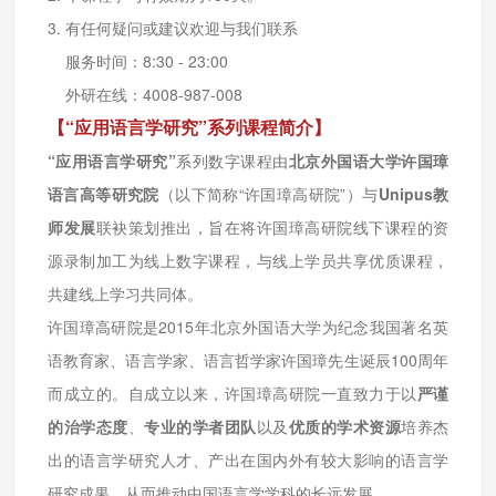
3. 有任何疑问或建议欢迎与我们联系
服务时间：8:30 - 23:00
外研在线：4008-987-008
【“应用语言学研究”系列课程简介】
“应用语言学研究”
系列数字课程由
北京外国语大学许国璋
语言高等研究院
（以下简称“许国璋高研院”）与
Unipus教
师发展
联袂策划推出，旨在将许国璋高研院线下课程的资
源录制加工为线上数字课程，与线上学员共享优质课程，
共建线上学习共同体。
许国璋高研院是2015年北京外国语大学为纪念我国著名英
语教育家、语言学家、语言哲学家许国璋先生诞辰100周年
而成立的。自成立以来，许国璋高研院一直致力于以
严谨
的治学态度
、
专业的学者团队
以及
优质的学术资源
培养杰
出的语言学研究人才、产出在国内外有较大影响的语言学
研究成果，从而推动中国语言学学科的长远发展。