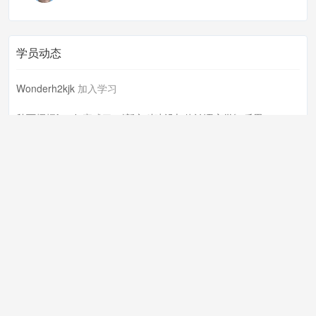
学员动态
Wonderh2kjk
加入学习
秋雨梧桐fc95k
完成了
《新文科建设与体认语言学》反思...
秋雨梧桐fc95k
开始学习
《新文科建设与体认语言学》反思...
秋雨梧桐fc95k
完成了
新文科建设与体认语言学
秋雨梧桐fc95k
开始学习
新文科建设与体认语言学
Powered by
外语教学与研究出版社有限责任公司 版权所有 Copyright
© 1999-2023 FLTRP, All Rights Reserved
课程存档
课程内容版权均归
北京外研在线数字科技有限公司
所有
京ICP备
18030989号-2