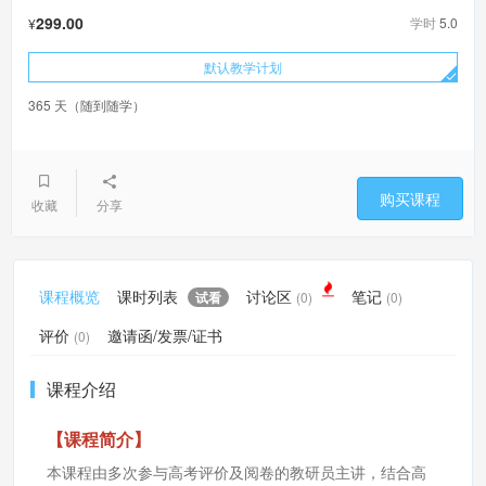
299.00
学时
5.0
¥
默认教学计划
365 天（随到随学）
购买课程
收藏
分享
课程概览
课时列表
讨论区
笔记
试看
(0)
(0)
评价
邀请函/发票/证书
(0)
课程介绍
【课程简介】
本课程由多次参与高考评价及阅卷的教研员主讲，结合高