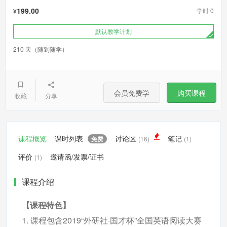
199.00
学时
0
¥
默认教学计划
210 天（随到随学）
会员免费学
购买课程
收藏
分享
课程概览
课时列表
讨论区
笔记
免费
(16)
(1)
评价
邀请函/发票/证书
(1)
课程介绍
【课程特色】
1. 课程包含2019“外研社·国才杯”全国英语阅读大赛