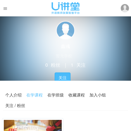
鑫彧
暂无学校
0
粉丝
｜
1
关注
关注
个人介绍
在学课程
在学班级
收藏课程
加入小组
关注 / 粉丝