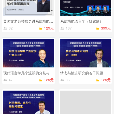
黄国文老师带您走进系统功能语言学
系统功能语言学（研究篇）
82
129元
187
399元
现代语言学几个流派的分歧与共性
情态与情态研究的若干问题
47
129元
36
129元