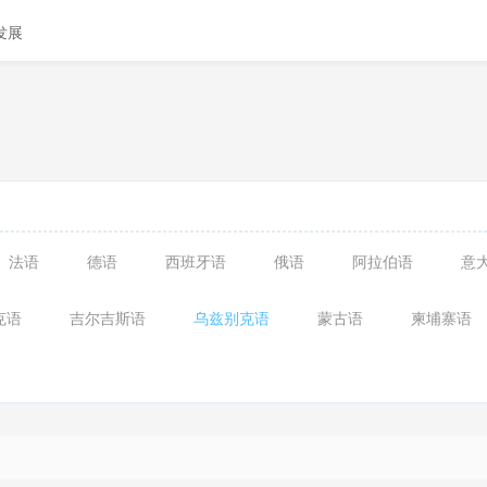
发展
法语
德语
西班牙语
俄语
阿拉伯语
意
克语
吉尔吉斯语
乌兹别克语
蒙古语
柬埔寨语