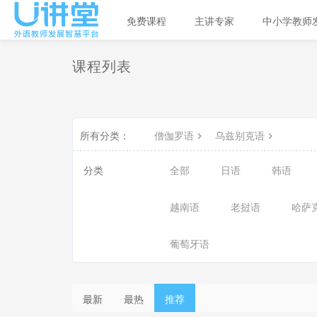
免费课程
主讲专家
中小学教师
课程列表
所有分类：
僧伽罗语
乌兹别克语
分类
全部
日语
韩语
越南语
老挝语
哈萨
葡萄牙语
最新
最热
推荐