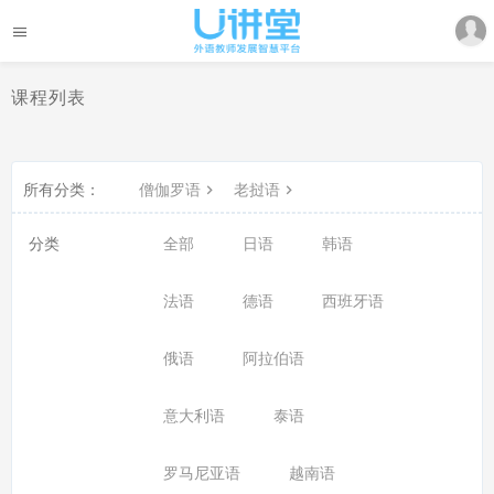
课程列表
所有分类：
僧伽罗语
老挝语
分类
全部
日语
韩语
法语
德语
西班牙语
俄语
阿拉伯语
意大利语
泰语
罗马尼亚语
越南语