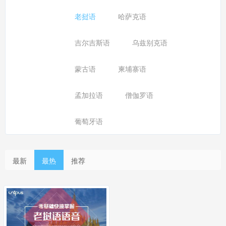
老挝语
哈萨克语
吉尔吉斯语
乌兹别克语
蒙古语
柬埔寨语
孟加拉语
僧伽罗语
葡萄牙语
最新
最热
推荐