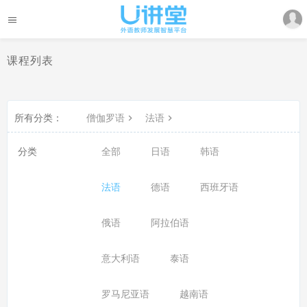
课程列表
所有分类：
僧伽罗语
法语
分类
全部
日语
韩语
法语
德语
西班牙语
俄语
阿拉伯语
意大利语
泰语
罗马尼亚语
越南语