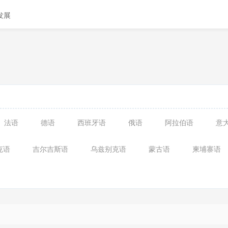
发展
法语
德语
西班牙语
俄语
阿拉伯语
意
克语
吉尔吉斯语
乌兹别克语
蒙古语
柬埔寨语