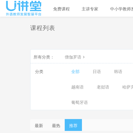
免费课程
主讲专家
中小学教师
课程列表
所有分类：
僧伽罗语
分类
全部
日语
韩语
越南语
老挝语
哈萨
葡萄牙语
最新
最热
推荐