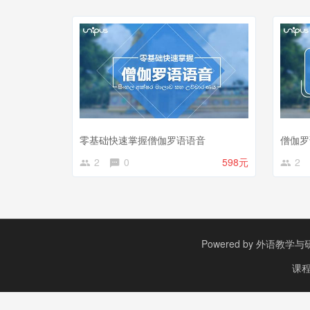
零基础快速掌握僧伽罗语语音
僧伽罗
2
0
598元
2
Powered by
外语教学与研究出
课